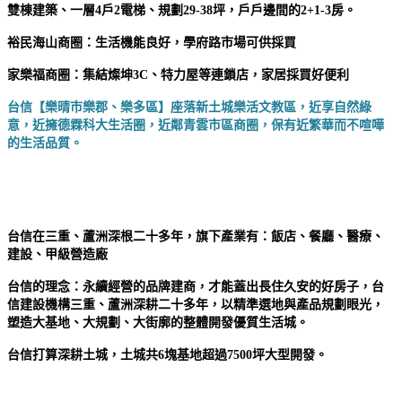
雙棟建築、一層4戶2電梯、規劃29-38坪，戶戶邊間的
2+1-3房。
裕民海山商圈：生活機能良好，學府路市場可供採買
家樂福商圈：集結燦坤3C、特力屋等連鎖店，家居採買好便利
台信【樂晴市樂郡、樂多區】座落新土城樂活文教區，近享自然綠
意，近擁德霖科大生活圈，近鄰青雲市區商圈，保有近繁華而不喧嘩
的生活品質。
台信在三重、蘆洲深根二十多年，旗下產業有：飯店、餐廳、醫療、
建設、
甲級營造廠
台信的理念：永續經營的品牌建商，才能蓋出長住久安的好房子，台
信建設機構三重、蘆洲深耕二十多年，以精準選地與產品規劃眼光，
塑造大基地、大規劃、大街廓的整體開發優質生活城。
台信打算深耕土城，土城共6塊基地超過7500坪大型開發
。