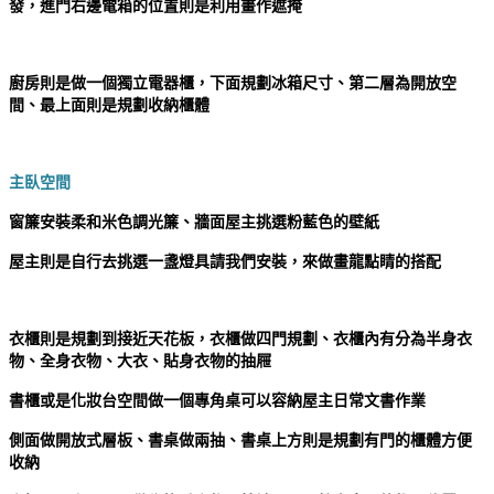
發，
進門右邊電箱的位置則是利用畫作遮掩
廚房則是做一個獨立電器櫃，
下面規劃冰箱尺寸、第二層為開放空
間、最上面則是規劃收納櫃體
主臥空間
窗簾安裝柔和米色調光簾、牆面屋主挑選粉藍色的壁紙
屋主則是自行去挑選一盞燈具請我們安裝，來做畫龍點睛的搭配
衣櫃則是規劃到接近天花板，衣櫃做四門規劃、衣櫃內有分為半身衣
物、全身衣物、大衣、貼身衣物的抽屜
書櫃或是化妝台空間做一個專角桌可以容納屋主日常文書作業
側面做開放式層板、書桌做兩抽、書桌上方則是規劃有門的櫃體方便
收納