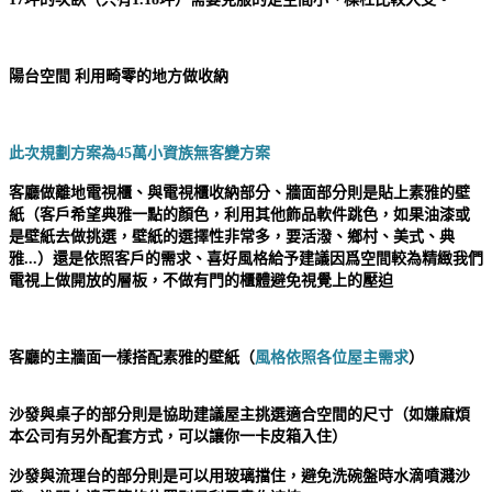
陽台空間 利用畸零的地方做收納
此次規劃方案為45萬小資族無客變方案
客廳做離地電視櫃、與電視櫃收納部分、牆面部分則是貼上素雅的壁
紙（客戶希望典雅一點的顏色，利用其他飾品軟件跳色
，如果油漆或
是壁紙去做挑選，壁紙的選擇性非常多，要活潑、鄉村、美式、典
雅...）
還是依照客戶的需求、喜好風格給予建議
因爲空間較為精緻我們
電視上做開放的層板，不做有門的櫃體避免視覺上的壓迫
客廳的主牆面一樣搭配素雅的壁紙（
風格依照各位屋主需求
）
沙發與桌子的部分則是協助建議屋主挑選適合空間的尺寸（如嫌麻煩
本公司有另外配套方式，可以讓你一卡皮箱入住）
沙發與流理台的部分則是可以用玻璃擋住，避免洗碗盤時水滴噴濺沙