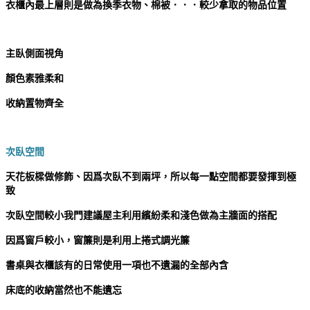
衣櫃內最上層則是做為換季衣物、棉被．．．較少拿取的物品位置
主臥側面視角
顏色素雅柔和
收納置物齊全
次臥空間
天花板樑做修飾、
因爲
次臥不到兩坪，所以每一點空間都要發揮到極
致
次臥空間較小我門建議屋主利用繽紛柔和淺色做為主牆面的搭配
因爲窗戶較小，窗簾則是利用上捲式調光簾
書桌與衣櫃該有的日常使用一項也不遺漏的全部內含
床底的收納當然也不能遺忘