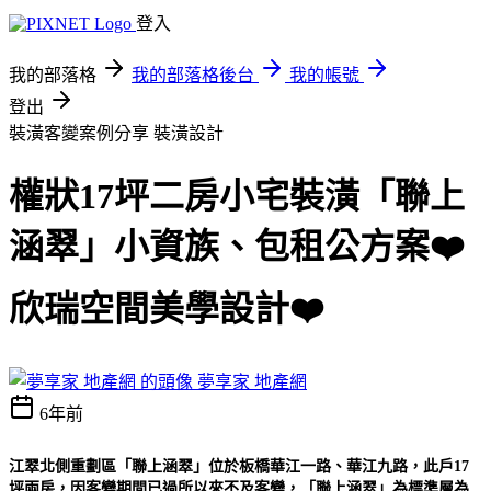
登入
我的部落格
我的部落格後台
我的帳號
登出
裝潢客變案例分享
裝潢設計
權狀17坪二房小宅裝潢「聯上
涵翠」小資族、包租公方案❤️
欣瑞空間美學設計❤️
夢享家 地產網
6年前
江翠北側重劃區「聯上涵翠」位於板橋華江一路、華江九路，此戶17
坪兩房，
因客變期間已過所以來不及客變，「聯上涵翠」為
標準層為