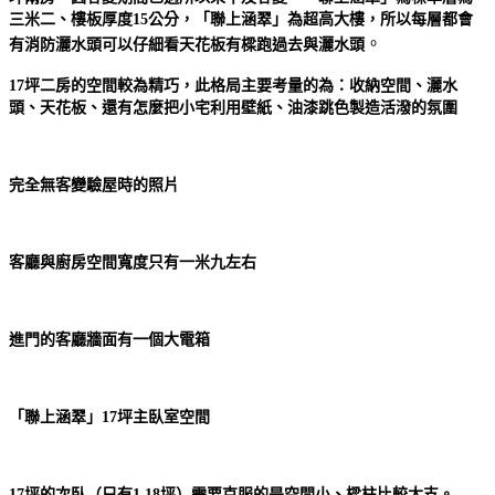
三米二、樓板厚度15公分，「聯上涵翠」為超高大樓，所以每層都會
。
有消防灑水頭
可以仔細看天花板有樑跑過去與灑水頭
17坪二房的空間較為精巧，此格局
主要考量的為：收納空間、灑水
頭、天花板、還有怎麼把小宅利用壁紙、油漆跳色製造活潑的氛圍
完全無客變驗屋時的照片
客廳與廚房空間寬度只有一米九左右
進門的客廳牆面有一個大電箱
「聯上涵翠」17坪主臥室空間
17坪的次臥（只有1.18坪）
需要克服的是空間小、樑柱比較大支。