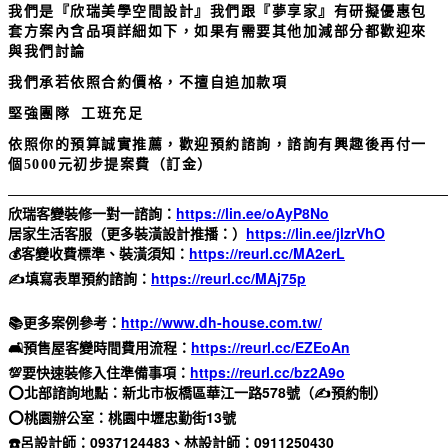
我們是『欣瑞美學空間設計』我們跟『夢享家』有研擬優惠包
套方案
內含品項詳細如下，
如果有需要其他加減部分都歡迎來
與我們討論
我們承若依照合約價格，不擅自追加款項
堅強團隊 工班充足
依照你的預算誠實推薦，歡迎預約諮詢，諮詢有興趣後再付一
個5000元初步提案費（訂金）
—————————————————————————————————
欣瑞客變裝修一對一諮詢：
https://lin.ee/oAyP8No
居家生活客服（更多裝潢設計推播：）
https://lin.ee/jlzrVhO
💰客變收費標準、裝潢須知：
https://reurl.cc/MA2erL
✍️填寫表單預約諮詢：
https://reurl.cc/MAj75p
📚更多案例參考：
http://www.dh-house.com.tw/
🛋️預售屋客變時間費用流程：
https://reurl.cc/EZEoAn
💯要快速裝修入住準備事項：
https://reurl.cc/bz2A9o
⭕️北部諮詢地點：新北市板橋區華江一路578號（✍️預約制）
⭕️桃園辦公室：桃園中壢忠勤街13號
☎️呂設計師：0937124483、林設計師：0911250430