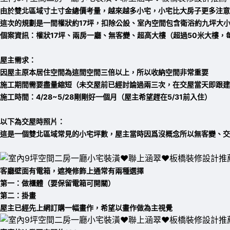
由於雙北區域寸土寸金總價考量，越來越多小宅，小宅比大房子更多注意
這次的規劃是一間
權狀約17坪，扣除公設、室內空間包含衛浴約九坪大
個案資訊：
權狀17坪、
兩房一廳、
無客變、超高大樓（超過
50米大樓，
屋主需求：
因屋主原本居住空間為這間空間三倍以上，所以收納空間非常重要
施工期間需要盡量縮短（未交屋前已經討論過兩三次，在交屋當天即跟建
施工時間：4/28~5/28剛剛好一個月（屋主希望趕在5/31前入住）
以下為交屋時照片：
這是一個雙北區域常見的小宅坪數，
屋主當時因爲沒概念所以無客變、
交
客廳壁面有電箱，遮掩修飾上通常有兩種選擇
第一：做櫃體（要保留電箱可開關）
第二：掛畫
屋主已經先上網訂購一幅畫作，希望以畫作做為主視覺