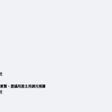
累贅，
建議用屋主用調光捲簾