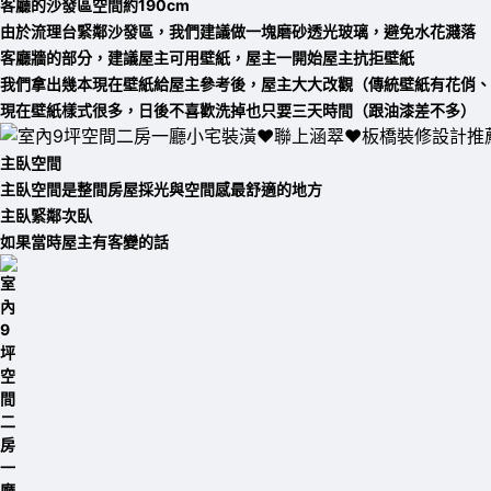
客廳的沙發區空間約190cm
由於流理台緊鄰沙發區，我們建議做一塊磨砂透光玻璃，避免水花濺落
客廳牆的部分，
建議屋主可用壁紙，屋主
一開始屋主抗拒壁紙
我們拿出幾本現在壁紙給屋主參考後，屋主大大改觀
（傳統壁紙有花俏、
現在壁紙樣式很多，日後不喜歡洗掉也只要三天時間（跟油漆差不多）
主臥空間
主臥空間是整間房屋採光與空間感最舒適的地方
主臥緊鄰次臥
如果當時屋主有客變的話