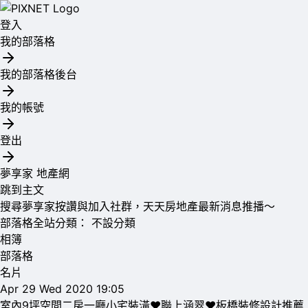
登入
我的部落格
我的部落格後台
我的帳號
登出
夢享家 地產網
跳到主文
搜尋夢享家按讚與加入社群，天天房地產最新消息推播～
部落格全站分類：
不設分類
相簿
部落格
名片
Apr
29
Wed
2020
19:05
室內9坪空間二房一廳小宅裝潢❤️聯上涵翠❤️板橋裝修設計推薦