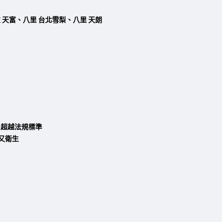
 天富、
八里 台北雪梨、
八里 天朗
，超越法規標準
又衛生