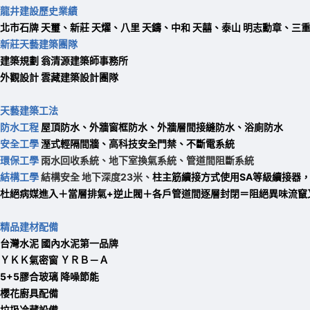
龍井建設歷史業績
北市石牌 天璽、
新莊 天燿、
八里 天鑄、
中和 天囍、
泰山 明志勳章、
三重
新莊天藝建築團隊
建築規劃 翁清源建築師事務所
外觀設計 雲藏建築設計團隊
天藝建築工法
防水工程
屋頂防水、外牆窗框防水、外牆層間接縫防水、浴廁防水
安全工學
溼式輕隔間牆、高科技安全門禁、不斷電系統
環保工學
雨水回收系統、地下室換氣系統、管道間阻斷系統
結構工學
結構安全 地下深度23米、
柱主筋續接方式使用SA等級續接器
杜絕病媒進入＋當層排氣+逆止閥＋各戶管道間逐層封閉＝阻絕異味流竄
精品建材配備
台灣水泥 國內水泥第一品牌
ＹＫＫ氣密窗 ＹＲＢ－Ａ
5+5膠合玻璃 降噪節能
櫻花廚具配備
垃圾冷藏設備