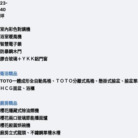
室內彩色對講機
浴室暖風機
智慧電子鎖
防暴鋼木門
膠合玻璃＋ＹＫＫ鋁門窗
衛浴精品
TOTO一體成形全自動馬桶、ＴＯＴＯ分離式馬桶、懸掛式臉盆、臉盆
ＨＣＧ面盆、浴櫃
廚房精品
櫻花隱藏式除油煙機
櫻花兩口玻璃節能檯面爐
櫻花殺菌烘碗機
廚房立式龍頭
、不鏽鋼單槽水槽