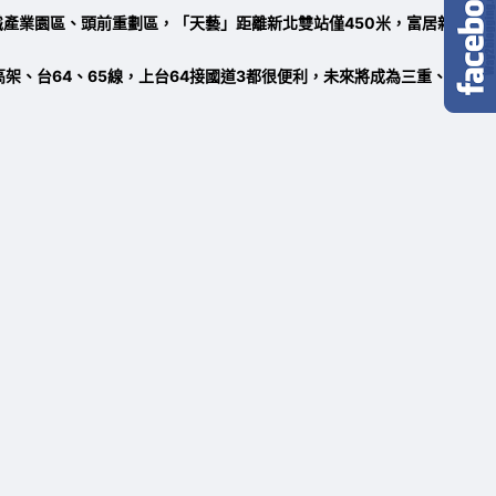
識產業園區、頭前重劃區，「天藝」距離新北雙站僅450米，富居新北產
架、台64、65線，上台64接國道3都很便利，未來將成為三重、蘆洲、