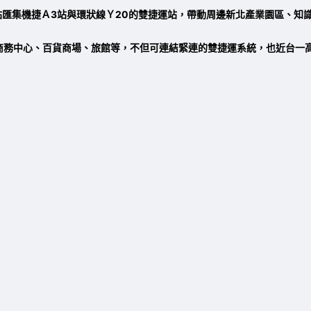
站匯集機捷Ａ3站與環狀線Ｙ20的雙捷運站，帶動周邊新北產業園區、知
商務中心、百貨商場、旅館等，不但可連結緊連的雙捷運系統，也近台一高