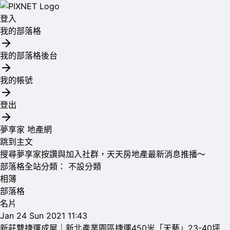
登入
我的部落格
我的部落格後台
我的帳號
登出
夢享家 地產網
跳到主文
搜尋夢享家按讚與加入社群，天天房地產最新消息推播～
部落格全站分類：
不設分類
相簿
部落格
名片
Jan
24
Sun
2021
11:43
新莊雙捷運成屋｜新北產業園區捷運450米「天藝」23-40坪