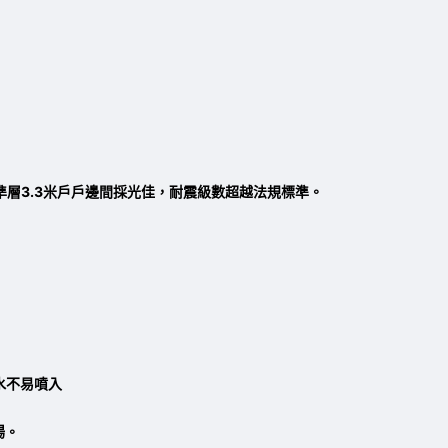
標準層3.3米戶戶邊間採光佳，耐震級數超越法規標準。
水不易噴入
場。